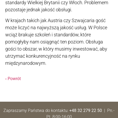
standardy Wielkiej Brytanii czy Włoch. Problemem
pozostaje jednak jakość obsługi.
W krajach takich jak Austria czy Szwajcaria gość
może liczyć na najwyższą jakość usług. W Polsce
wciąż brakuje szkoleń i standardów, które
pomogłyby nam osiągnąć ten poziom. Obsługa
gości to obszar, w który musimy inwestować, aby
utrzymać konkurencyjność na rynku
międzynarodowym.
‹ Powrót
Zapraszamy Państwa do kontaktu:
+48 32 279 22 50
| Pn.-
Pt. 8:00-16:00